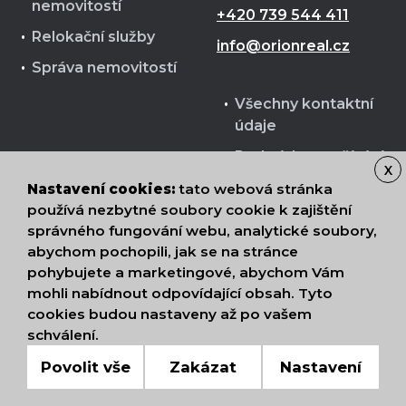
nemovitostí
+420 739 544 411
Relokační služby
info@orionreal.cz
Správa nemovitostí
Všechny kontaktní
údaje
Podmínky používání
X
cookies
Nastavení cookies:
tato webová stránka
Zpracování osobních
používá nezbytné soubory cookie k zajištění
správného fungování webu, analytické soubory,
údajů
abychom pochopili, jak se na stránce
pohybujete a marketingové, abychom Vám
mohli nabídnout odpovídající obsah. Tyto
cookies budou nastaveny až po vašem
Nahoru
schválení.
© 2026 ORION Realit s.r.o.
Povolit vše
Zakázat
Nastavení
DIGITALBROTHERS