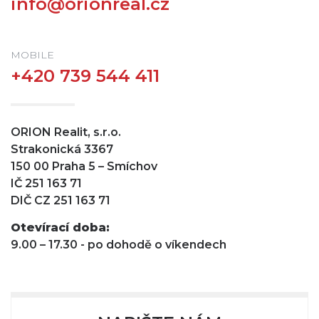
info@orionreal.cz
MOBILE
+420 739
544
411
ORION Realit, s.r.o.
Strakonická 3367
150 00 Praha 5 – Smíchov
IČ 251 163 71
DIČ CZ 251 163 71
Otevírací doba:
9.00 – 17.30 - po dohodě o víkendech