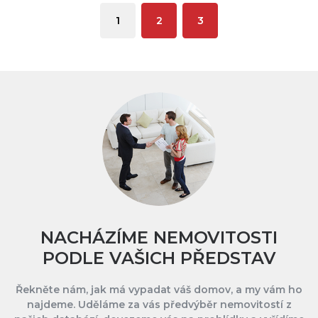
1
2
3
NACHÁZÍME NEMOVITOSTI
PODLE VAŠICH PŘEDSTAV
Řekněte nám, jak má vypadat váš domov, a my vám ho
najdeme. Uděláme za vás předvýběr nemovitostí z