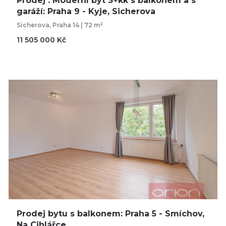
Prodej : Moderní byt 3+kk s balkonem a s
garáží: Praha 9 - Kyje, Sicherova
2
Sicherova, Praha 14 | 72 m
11 505 000 Kč
Prodej bytu s balkonem: Praha 5 - Smíchov,
Na Cihlářce