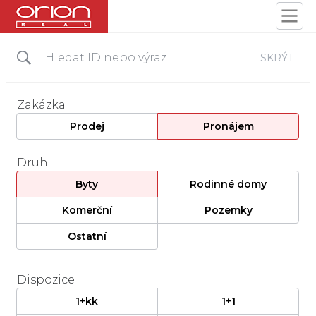
SKRÝT
Zakázka
Prodej
Pronájem
Druh
Byty
Rodinné domy
Komerční
Pozemky
Ostatní
Dispozice
1+kk
1+1