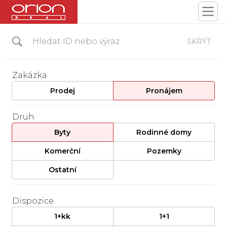
SKRÝT
Zakázka
Prodej
Pronájem
Druh
Byty
Rodinné domy
Komerční
Pozemky
Ostatní
Dispozice
1+kk
1+1