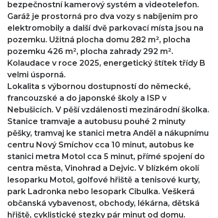
bezpečnostní kamerový systém a videotelefon.
Garáž je prostorná pro dva vozy s nabíjením pro
elektromobily a další dvě parkovací místa jsou na
pozemku. Užitná plocha domu 282 m², plocha
pozemku 426 m², plocha zahrady 292 m².
Kolaudace v roce 2025, energetický štítek třídy B
velmi úsporná.
Lokalita s výbornou dostupností do německé,
francouzské a do japonské školy a ISP v
Nebušicích. V pěší vzdálenosti mezinárodní školka.
Stanice tramvaje a autobusu pouhé 2 minuty
pěšky, tramvaj ke stanici metra Anděl a nákupnímu
centru Nový Smíchov cca 10 minut, autobus ke
stanici metra Motol cca 5 minut, přímé spojení do
centra města, Vinohrad a Dejvic. V blízkém okolí
lesoparku Motol, golfové hřiště a tenisové kurty,
park Ladronka nebo lesopark Cibulka. Veškerá
občanská vybavenost, obchody, lékárna, dětská
hřiště, cyklistické stezky pár minut od domu.