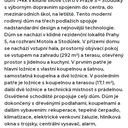
dům 7+kk v klidné vilové čtvrti v Praze 5 – Stodůlky
s výborným dopravním spojením do centra, do
mezinárodních škol, na letiště. Tento moderní
rodinný dům na třech podlažích spojuje
nadstandardní design a nejnovější technologie.
Dům se nachází v klidné rezidenční lokalitě Prahy
5, na rozhraní Motola a Stodůlek. V přízemí domu
se nachází vstupní hala, prostorný obývací pokoj
se vstupem na zahradu (292 m²) a terasu, otevřený
prostor s jídelnou a kuchyní. V prvním patře je
hlavní ložnice s vlastní koupelnou a šatnou,
samostatná koupelna a dvě ložnice. V posledním
patře je ložnice s koupelnou a terasou (17,1 m²),
další dvě ložnice a technická místnost s prádelnou.
Osvětlené schodiště propojuje celý dům. Dům je
dokončený s dřevěnými podlahami, koupelnami a
dalším vybavením: rekuperace, tepelné čerpadlo,
klimatizace, elektrické venkovní žaluzie, hliníková
okna s trojsky, centrální vysavač, alarm,