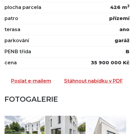
2
plocha parcela
426 m
patro
přízemí
terasa
ano
parkování
garáž
PENB třída
B
cena
35 900 000 Kč
Poslat e-mailem
Stáhnout nabídku v PDF
FOTOGALERIE
ZASLAT NA EMAIL