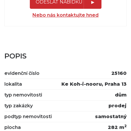
ODESLAT NABÍDKU
Nebo nás kontaktujte hned
POPIS
evidenční číslo
25160
lokalita
Ke Koh-i-nooru, Praha 13
typ nemovitosti
dům
typ zakázky
prodej
podtyp nemovitosti
samostatný
2
plocha
282 m