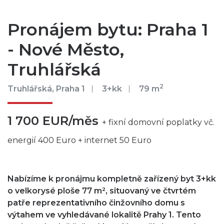
Pronájem bytu: Praha 1
- Nové Město,
Truhlářská
2
Truhlářská, Praha 1
3+kk
79 m
1 700 EUR/měs
+ fixní domovní poplatky vč.
energií 400 Euro + internet 50 Euro
Nabízíme k pronájmu kompletně zařízený byt 3+kk
o velkorysé ploše 77 m², situovaný ve čtvrtém
patře reprezentativního činžovního domu s
výtahem ve vyhledávané lokalitě Prahy 1. Tento