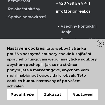
nemovitostí
+420 739 544 411
Relokační služby
info@orionreal.cz
Správa nemovitostí
Všechny kontaktní
údaje
Podmínky používání
X
cookies
Nastavení cookies:
tato webová stránka
Zpracování osobních
používá nezbytné soubory cookie k zajištění
správného fungování webu, analytické soubory,
údajů
abychom pochopili, jak se na stránce
pohybujete a marketingové, abychom Vám
mohli nabídnout odpovídající obsah. Tyto
cookies budou nastaveny až po vašem
Nahoru
schválení.
© 2026 ORION Realit s.r.o.
Povolit vše
Zakázat
Nastavení
DIGITALBROTHERS