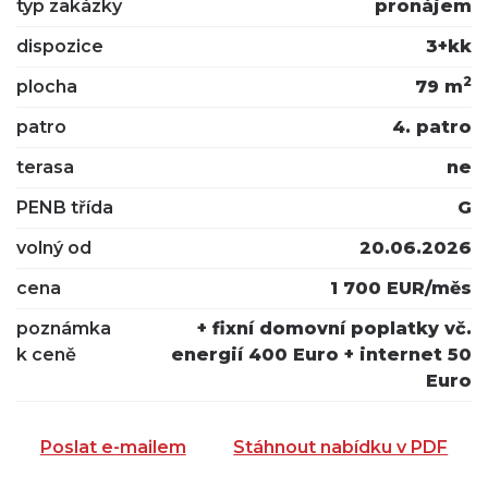
typ zakázky
pronájem
dispozice
3+kk
2
plocha
79 m
patro
4. patro
terasa
ne
PENB třída
G
volný od
20.06.2026
cena
1 700 EUR/měs
poznámka
+ fixní domovní poplatky vč.
k ceně
energií 400 Euro + internet 50
Euro
Poslat e-mailem
Stáhnout nabídku v PDF