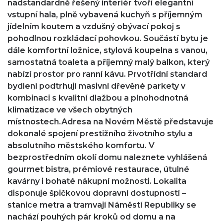
nadstandardně řešený interiér tvoří elegantní
vstupní hala, plně vybavená kuchyň s příjemným
jídelním koutem a vzdušný obývací pokoj s
pohodlnou rozkládací pohovkou. Součástí bytu je
dále komfortní ložnice, stylová koupelna s vanou,
samostatná toaleta a příjemný malý balkon, který
nabízí prostor pro ranní kávu. Prvotřídní standard
bydlení podtrhují masivní dřevěné parkety v
kombinaci s kvalitní dlažbou a plnohodnotná
klimatizace ve všech obytných
místnostech.Adresa na Novém Městě představuje
dokonalé spojení prestižního životního stylu a
absolutního městského komfortu. V
bezprostředním okolí domu naleznete vyhlášená
gourmet bistra, prémiové restaurace, útulné
kavárny i bohaté nákupní možnosti. Lokalita
disponuje špičkovou dopravní dostupností –
stanice metra a tramvají Náměstí Republiky se
nachází pouhých pár kroků od domu a na