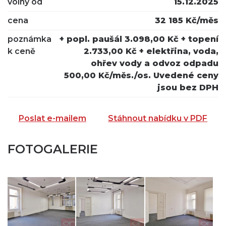
volný od
15.12.2025
cena
32 185 Kč/měs
poznámka
+ popl. paušál 3.098,00 Kč + topení
k ceně
2.733,00 Kč + elektřina, voda,
ohřev vody a odvoz odpadu
500,00 Kč/měs./os. Uvedené ceny
jsou bez DPH
Poslat e-mailem
Stáhnout nabídku v PDF
FOTOGALERIE
ZASLAT NA EMAIL