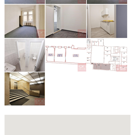
opiš kód z obrázku
ODESLAT ZPRÁVU