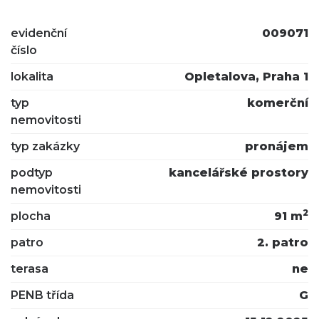
evidenční
009071
číslo
lokalita
Opletalova, Praha 1
typ
komerční
nemovitosti
typ zakázky
pronájem
podtyp
kancelářské prostory
nemovitosti
2
plocha
91 m
patro
2. patro
terasa
ne
PENB třída
G