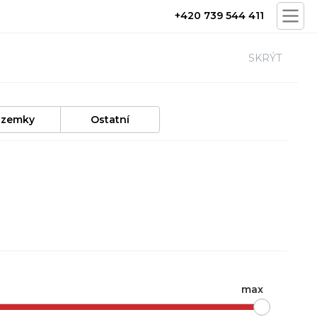
+420 739 544 411
SKRÝT
ozemky
Ostatní
max