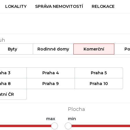
LOKALITY
SPRÁVA NEMOVITOSTÍ
RELOKACE
uh
Byty
Rodinné domy
Komerční
P
aha 3
Praha 4
Praha 5
aha 8
Praha 9
Praha 10
atní ČR
Plocha
max
min